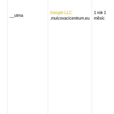
Google LLC
1 rok 1
__utma
.mulcovacicentrum.eu
měsíc