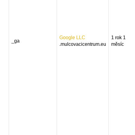
Google LLC
1 rok 1
_ga
.mulcovacicentrum.eu
měsíc