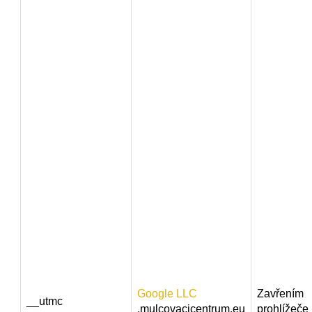
Google LLC
Zavřením
__utmc
.mulcovacicentrum.eu
prohlížeče