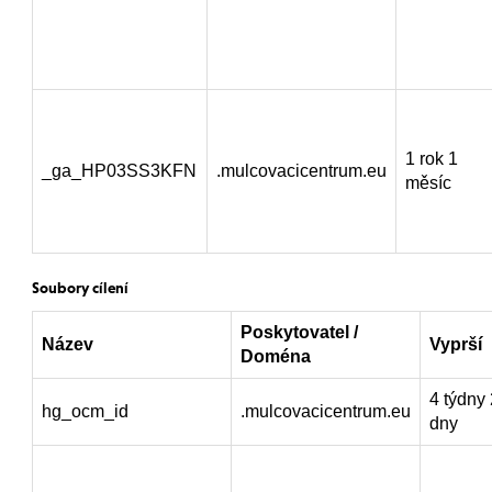
1 rok 1
_ga_HP03SS3KFN
.mulcovacicentrum.eu
měsíc
Soubory cílení
Poskytovatel /
Název
Vyprší
Doména
4 týdny 
hg_ocm_id
.mulcovacicentrum.eu
dny