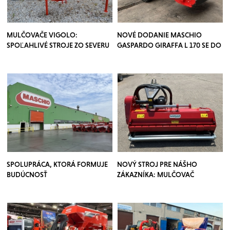
MULČOVAČE VIGOLO:
NOVÉ DODANIE MASCHIO
SPOĽAHLIVÉ STROJE ZO SEVERU
GASPARDO GIRAFFA L 170 SE DO
TALIANSKA
MESTSKEJ SPRÁVY
SPOLUPRÁCA, KTORÁ FORMUJE
NOVÝ STROJ PRE NÁŠHO
BUDÚCNOSŤ
ZÁKAZNÍKA: MULČOVAČ
POĽNOHOSPODÁRSTVA
BARGAM MTK 175