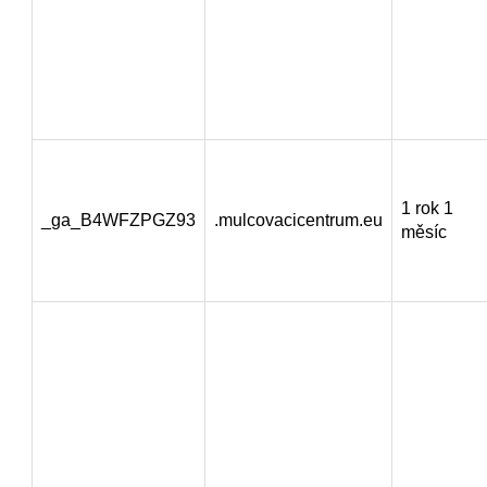
1 rok 1
_ga_B4WFZPGZ93
.mulcovacicentrum.eu
měsíc